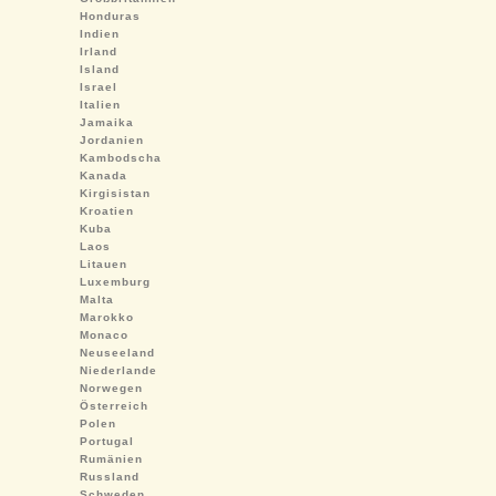
Honduras
Indien
Irland
Island
Israel
Italien
Jamaika
Jordanien
Kambodscha
Kanada
Kirgisistan
Kroatien
Kuba
Laos
Litauen
Luxemburg
Malta
Marokko
Monaco
Neuseeland
Niederlande
Norwegen
Österreich
Polen
Portugal
Rumänien
Russland
Schweden