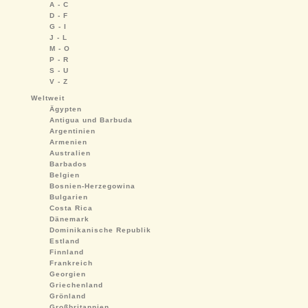
A - C
D - F
G - I
J - L
M - O
P - R
S - U
V - Z
Weltweit
Ägypten
Antigua und Barbuda
Argentinien
Armenien
Australien
Barbados
Belgien
Bosnien-Herzegowina
Bulgarien
Costa Rica
Dänemark
Dominikanische Republik
Estland
Finnland
Frankreich
Georgien
Griechenland
Grönland
Großbritannien