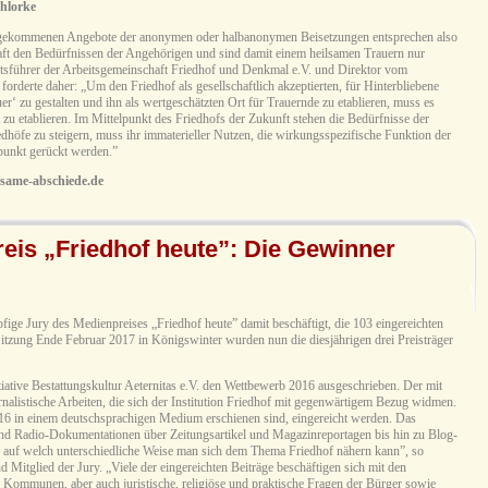
ufgekommenen Angebote der anonymen oder halbanonymen Beisetzungen entsprechen also
haft den Bedürfnissen der Angehörigen und sind damit einem heilsamen Trauern nur
ftsführer der Arbeitsgemeinschaft Friedhof und Denkmal e.V. und Direktor vom
forderte daher: „Um den Friedhof als gesellschaftlich akzeptierten, für Hinterbliebene
r‘ zu gestalten und ihn als wertgeschätzten Ort für Trauernde zu etablieren, muss es
 zu etablieren. Im Mittelpunkt des Friedhofs der Zukunft stehen die Bedürfnisse der
dhöfe zu steigern, muss ihr immaterieller Nutzen, die wirkungsspezifische Funktion der
lpunkt gerückt werden.”
lsame-abschiede.de
reis „Friedhof heute”: Die Gewinner
fige Jury des Medienpreises „Friedhof heute” damit beschäftigt, die 103 eingereichten
Sitzung Ende Februar 2017 in Königswinter wurden nun die diesjährigen drei Preisträger
itiative Bestattungskultur Aeternitas e.V. den Wettbewerb 2016 ausgeschrieben. Der mit
rnalistische Arbeiten, die sich der Institution Friedhof mit gegenwärtigem Bezug widmen.
16 in einem deutschsprachigen Medium erschienen sind, eingereicht werden. Das
nd Radio-Dokumentationen über Zeitungsartikel und Magazinreportagen bis hin zu Blog-
t, auf welch unterschiedliche Weise man sich dem Thema Friedhof nähern kann”, so
 Mitglied der Jury. „Viele der eingereichten Beiträge beschäftigen sich mit den
r Kommunen, aber auch juristische, religiöse und praktische Fragen der Bürger sowie