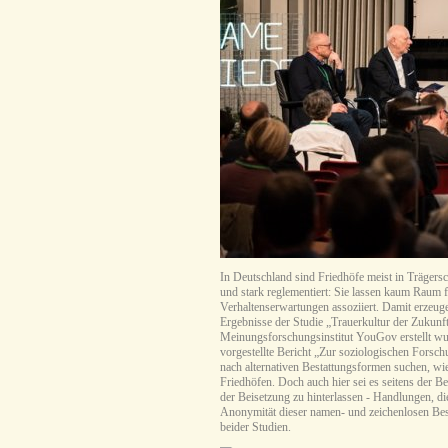
In Deutschland sind Friedhöfe meist in Träger
und stark reglementiert: Sie lassen kaum Raum f
Verhaltenserwartungen assoziiert. Damit erzeu
Ergebnisse der Studie „Trauerkultur der Zukunf
Meinungsforschungsinstitut YouGov erstellt wur
vorgestellte Bericht „Zur soziologischen For
nach alternativen Bestattungsformen suchen, wi
Friedhöfen. Doch auch hier sei es seitens der B
der Beisetzung zu hinterlassen - Handlungen, di
Anonymität dieser namen- und zeichenlosen Best
beider Studien.