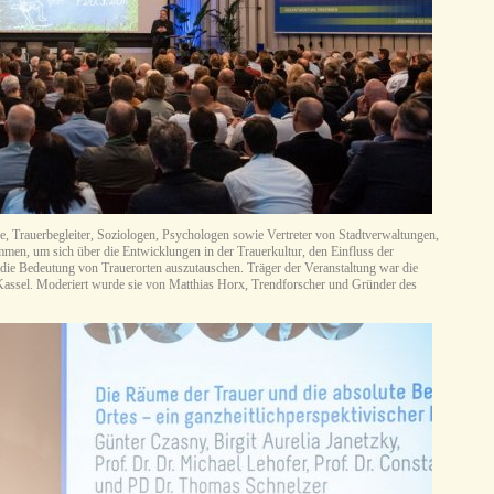
e, Trauerbegleiter, Soziologen, Psychologen sowie Vertreter von Stadtverwaltungen,
n, um sich über die Entwicklungen in der Trauerkultur, den Einfluss der
 die Bedeutung von Trauerorten auszutauschen. Träger der Veranstaltung war die
assel. Moderiert wurde sie von Matthias Horx, Trendforscher und Gründer des