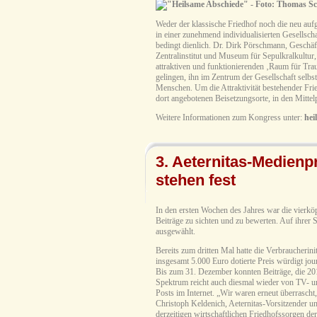
Weder der klassische Friedhof noch die neu a
in einer zunehmend individualisierten Gesellsc
bedingt dienlich. Dr. Dirk Pörschmann, Geschä
Zentralinstitut und Museum für Sepulkralkultur, 
attraktiven und funktionierenden ‚Raum für Traue
gelingen, ihn im Zentrum der Gesellschaft selbst
Menschen. Um die Attraktivität bestehender Frie
dort angebotenen Beisetzungsorte, in den Mitte
Weitere Informationen zum Kongress unter:
hei
3. Aeternitas-Medienp
stehen fest
In den ersten Wochen des Jahres war die vierköp
Beiträge zu sichten und zu bewerten. Auf ihrer 
ausgewählt.
Bereits zum dritten Mal hatte die Verbraucherin
insgesamt 5.000 Euro dotierte Preis würdigt jou
Bis zum 31. Dezember konnten Beiträge, die 20
Spektrum reicht auch diesmal wieder von TV- u
Posts im Internet. „Wir waren erneut überrasch
Christoph Keldenich, Aeternitas-Vorsitzender und
derzeitigen wirtschaftlichen Friedhofssorgen de