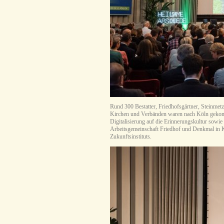
Rund 300 Bestatter, Friedhofsgärtner, Steinmetz
Kirchen und Verbänden waren nach Köln gekomme
Digitalisierung auf die Erinnerungskultur sowie
Arbeitsgemeinschaft Friedhof und Denkmal in K
Zukunftsinstituts.