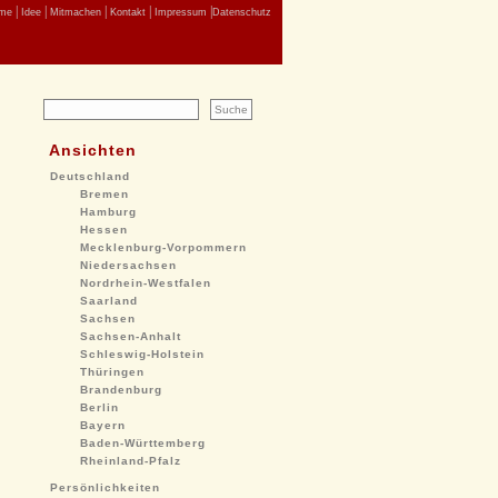
|
|
|
|
|
me
Idee
Mitmachen
Kontakt
Impressum
Datenschutz
Ansichten
Deutschland
Bremen
Hamburg
Hessen
Mecklenburg-Vorpommern
Niedersachsen
Nordrhein-Westfalen
Saarland
Sachsen
Sachsen-Anhalt
Schleswig-Holstein
Thüringen
Brandenburg
Berlin
Bayern
Baden-Württemberg
Rheinland-Pfalz
Persönlichkeiten