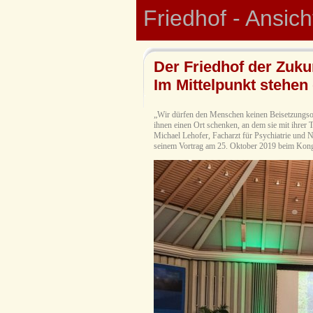
Friedhof - Ansic
Der Friedhof der Zuku
Im Mittelpunkt stehen
„Wir dürfen den Menschen keinen Beisetzungsor
ihnen einen Ort schenken, an dem sie mit ihrer T
Michael Lehofer, Facharzt für Psychiatrie und 
seinem Vortrag am 25. Oktober 2019 beim Kong