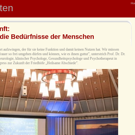
Ho
hten
nft:
 die Bedürfnisse der Menschen
t aufzwingen, der für sie keine Funktion und damit keinen Nutzen hat. Wir müssen
rauer so frei umgehen dürfen und können, wie es ihnen guttut”, unterstrich Prof. Dr. Dr.
Neurologie, klinischer Psychologe, Gesundheitspsychologe und Psychotherapeut in
ress zur Zukunft der Friedhöfe „Heilsame Abschiede”.