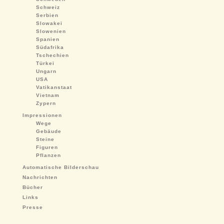
Schweiz
Serbien
Slowakei
Slowenien
Spanien
Südafrika
Tschechien
Türkei
Ungarn
USA
Vatikanstaat
Vietnam
Zypern
Impressionen
Wege
Gebäude
Steine
Figuren
Pflanzen
Automatische Bilderschau
Nachrichten
Bücher
Links
Presse