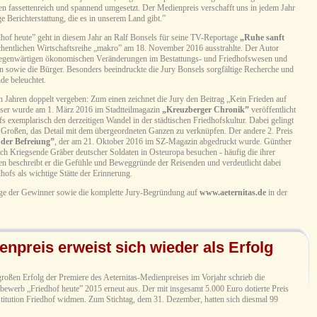
den fassettenreich und spannend umgesetzt. Der Medienpreis verschafft uns in jedem Jahr
ge Berichterstattung, die es in unserem Land gibt.”
dhof heute” geht in diesem Jahr an Ralf Bonsels für seine TV-Reportage
„Ruhe sanft
chentlichen Wirtschaftsreihe „makro” am 18. November 2016 ausstrahlte. Der Autor
 gegenwärtigen ökonomischen Veränderungen im Bestattungs- und Friedhofswesen und
n sowie die Bürger. Besonders beeindruckte die Jury Bonsels sorgfältige Recherche und
de beleuchtet.
en Jahren doppelt vergeben: Zum einen zeichnet die Jury den Beitrag „Kein Frieden auf
er wurde am 1. März 2016 im Stadtteilmagazin
„Kreuzberger Chronik”
veröffentlicht
fs exemplarisch den derzeitigen Wandel in der städtischen Friedhofskultur. Dabei gelingt
 Großen, das Detail mit dem übergeordneten Ganzen zu verknüpfen. Der andere 2. Preis
der Befreiung”
, der am 21. Oktober 2016 im SZ-Magazin abgedruckt wurde. Günther
ach Kriegsende Gräber deutscher Soldaten in Osteuropa besuchen - häufig die ihrer
n beschreibt er die Gefühle und Beweggründe der Reisenden und verdeutlicht dabei
hofs als wichtige Stätte der Erinnerung.
träge der Gewinner sowie die komplette Jury-Begründung auf
www.aeternitas.de
in der
enpreis erweist sich wieder als Erfolg
oßen Erfolg der Premiere des Aeternitas-Medienpreises im Vorjahr schrieb die
tbewerb „Friedhof heute” 2015 erneut aus. Der mit insgesamt 5.000 Euro dotierte Preis
Institution Friedhof widmen. Zum Stichtag, dem 31. Dezember, hatten sich diesmal 99