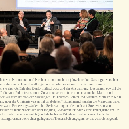
schaft von Kommunen und Kirchen, immer noch mit jahrzehntealten Satzungen versehen
ür individuelle Trauerhandlungen und werden meist mit Pflichten und starren
gen sie eher Gefühle des Konformitätsdrucks und der Anspannung. Das zeigen sowohl die
t”, die vom Zukunftsinstitut in Zusammenarbeit mit dem internationalen Markt- und
de, als auch der von den Soziologen Dr. Thorsten Benkel und Matthias Meitzler in Köln
schung über die Umgangsweisen mit Grabstätten”. Zunehmend würden die Menschen daher
e etwa in Beisetzungswäldern, bei Seebestattungen oder auch auf Streuwiesen von
etreiber oft nicht zugelassen oder möglich, Grabschmuck oder kleine Trauergrüße am Ort
e für viele Trauernde wichtig und als heilsame Rituale anzusehen seien. Auch die
attungsformen stehe einer gelingenden Trauerarbeit entgegen, so das zentrale Ergebnis