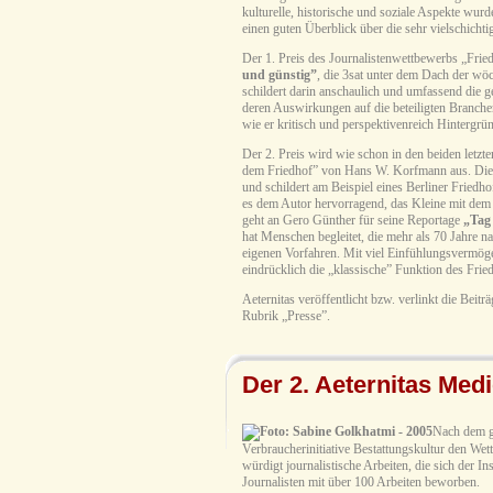
kulturelle, historische und soziale Aspekte wur
einen guten Überblick über die sehr vielschichti
Der 1. Preis des Journalistenwettbewerbs „Frie
und günstig”
, die 3sat unter dem Dach der wö
schildert darin anschaulich und umfassend die
deren Auswirkungen auf die beteiligten Branche
wie er kritisch und perspektivenreich Hintergrün
Der 2. Preis wird wie schon in den beiden letzt
dem Friedhof” von Hans W. Korfmann aus. Dies
und schildert am Beispiel eines Berliner Friedho
es dem Autor hervorragend, das Kleine mit dem
geht an Gero Günther für seine Reportage
„Tag 
hat Menschen begleitet, die mehr als 70 Jahre n
eigenen Vorfahren. Mit viel Einfühlungsvermöge
eindrücklich die „klassische” Funktion des Fried
Aeternitas veröffentlicht bzw. verlinkt die Bei
Rubrik „Presse”.
Der 2. Aeternitas Medi
Nach dem gr
Verbraucherinitiative Bestattungskultur den Wet
würdigt journalistische Arbeiten, die sich der 
Journalisten mit über 100 Arbeiten beworben.