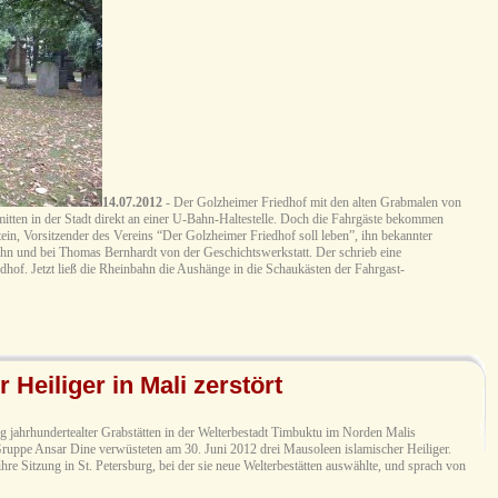
14.07.2012
- Der Golzheimer Friedhof mit den alten Grabmalen von
itten in der Stadt direkt an einer U-Bahn-Haltestelle. Doch die Fahrgäste bekommen
in, Vorsitzender des Vereins “Der Golzheimer Friedhof soll leben”, ihn bekannter
hn und bei Thomas Bernhardt von der Geschichtswerkstatt. Der schrieb eine
dhof. Jetzt ließ die Rheinbahn die Aushänge in die Schaukästen der Fahrgast-
Heiliger in Mali zerstört
ng jahrhundertealter Grabstätten in der Welterbestadt Timbuktu im Norden Malis
 Gruppe Ansar Dine verwüsteten am 30. Juni 2012 drei Mausoleen islamischer Heiliger.
e Sitzung in St. Petersburg, bei der sie neue Welterbestätten auswählte, und sprach von