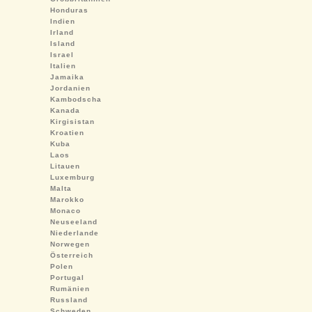
Honduras
Indien
Irland
Island
Israel
Italien
Jamaika
Jordanien
Kambodscha
Kanada
Kirgisistan
Kroatien
Kuba
Laos
Litauen
Luxemburg
Malta
Marokko
Monaco
Neuseeland
Niederlande
Norwegen
Österreich
Polen
Portugal
Rumänien
Russland
Schweden