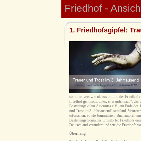
Friedhof - Ansic
1. Friedhofsgipfel: Tr
so kontrovers wie nie zuvor, und der Friedhof 
Friedhof geht nicht unter, er wandelt sich”, das
Bestattungskultur Aeternitas e.V., am Ende des
und Trost im 3. Jahrtausend” stattfand. Vertret
erforschen, sowie Journalisten, Buchautoren un
Bestattungsforum des Ohlsdorfer Friedhofs eine
Deutschland verändert und wie die Friedhöfe v
Überhang