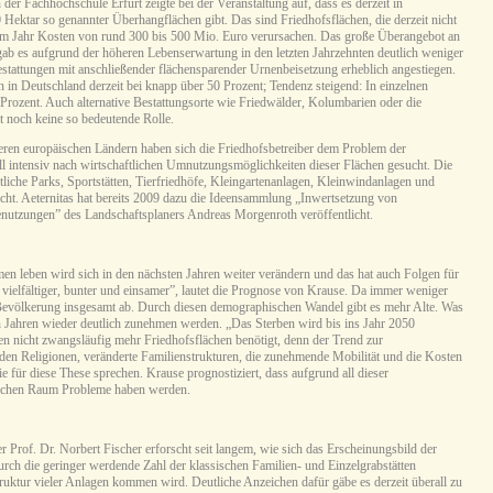
der Fachhochschule Erfurt zeigte bei der Veranstaltung auf, dass es derzeit in
Hektar so genannter Überhangflächen gibt. Das sind Friedhofsflächen, die derzeit nicht
g im Jahr Kosten von rund 300 bis 500 Mio. Euro verursachen. Das große Überangebot an
b es aufgrund der höheren Lebenserwartung in den letzten Jahrzehnten deutlich weniger
bestattungen mit anschließender flächensparender Urnenbeisetzung erheblich angestiegen.
n in Deutschland derzeit bei knapp über 50 Prozent; Tendenz steigend: In einzelnen
0 Prozent. Auch alternative Bestattungsorte wie Friedwälder, Kolumbarien oder die
t noch keine so bedeutende Rolle.
deren europäischen Ländern haben sich die Friedhofsbetreiber dem Problem der
ll intensiv nach wirtschaftlichen Umnutzungsmöglichkeiten dieser Flächen gesucht. Die
ntliche Parks, Sportstätten, Tierfriedhöfe, Kleingartenanlagen, Kleinwindanlagen und
ht. Aeternitas hat bereits 2009 dazu die Ideensammlung „Inwertsetzung von
enutzungen” des Landschaftsplaners Andreas Morgenroth veröffentlicht.
en leben wird sich in den nächsten Jahren weiter verändern und das hat auch Folgen für
, vielfältiger, bunter und einsamer”, lautet die Prognose von Krause. Da immer weniger
evölkerung insgesamt ab. Durch diesen demographischen Wandel gibt es mehr Alte. Was
n Jahren wieder deutlich zunehmen werden. „Das Sterben wird bis ins Jahr 2050
n nicht zwangsläufig mehr Friedhofsflächen benötigt, denn der Trend zur
den Religionen, veränderte Familienstrukturen, die zunehmende Mobilität und die Kosten
ie für diese These sprechen. Krause prognostiziert, dass aufgrund all dieser
lichen Raum Probleme haben werden.
 Prof. Dr. Norbert Fischer erforscht seit langem, wie sich das Erscheinungsbild der
urch die geringer werdende Zahl der klassischen Familien- und Einzelgrabstätten
ruktur vieler Anlagen kommen wird. Deutliche Anzeichen dafür gäbe es derzeit überall zu