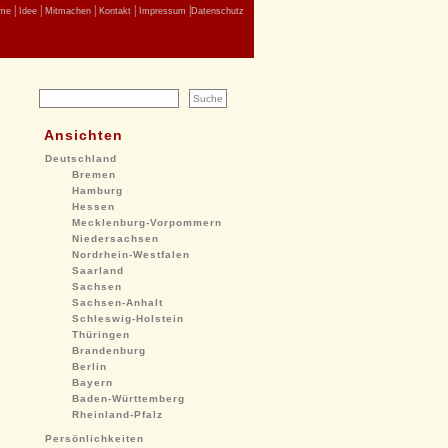
|
|
|
|
|
me
Idee
Mitmachen
Kontakt
Impressum
Datenschutz
Ansichten
Deutschland
Bremen
Hamburg
Hessen
Mecklenburg-Vorpommern
Niedersachsen
Nordrhein-Westfalen
Saarland
Sachsen
Sachsen-Anhalt
Schleswig-Holstein
Thüringen
Brandenburg
Berlin
Bayern
Baden-Württemberg
Rheinland-Pfalz
Persönlichkeiten