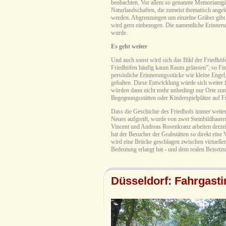
beobachten. Vor allem so genannte Memoriamgärt
Naturlandschaften, die zumeist thematisch angel
werden. Abgrenzungen um einzelne Gräber gibt e
wird gern einbezogen. Die namentliche Erinneru
wurde.
Es geht weiter
Und auch sonst wird sich das Bild der Friedhöf
Friedhöfen häufig kaum Raum gelassen”, so Fisc
persönliche Erinnerungsstücke wie kleine Engel,
gehalten. Diese Entwicklung würde sich weiter 
würden dann nicht mehr unbedingt nur Orte zum s
Begegnungsstätten oder Kinderspielplätze auf Fri
Dass die Geschichte des Friedhofs immer weiter 
Neues aufgreift, wurde von zwei Steinbildhauer
Vincent und Andreas Rosenkranz arbeiten derzei
hat der Besucher der Grabstätten so direkt eine
wird eine Brücke geschlagen zwischen virtueller 
Bedeutung erlangt hat - und dem realen Beisetzu
Düsseldorf: Fahrgast