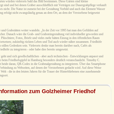
en würden vielerorts bald das Bild bestimmen. Diese Gärten sind kleine
egt sind und bei denen Gräber ausschließlich mit Verträgen zur Dauergrabpflege verkauft
s nicht. Die Natur ist zumeist bei der Gestaltung Vorbild und auch das Element Wasser
ng erfolgt nicht zwangsläufig genau an dem Ort, an dem der Verstorbene beigesetzt
e und Grabstätten weiter wandeln. „In der Zeit vor 1995 hat man den Gefühlen auf
her. Danach wäre die Grab- und Grabsteingestaltung viel individueller geworden und
 Plüschtiere, Fotos, Briefe und vieles mehr hätten Einzug in den öffentlichen Raum
fortsetzen; zukünftig rückten Leben und Tod auch wieder näher zusammen. Friedhöfe
tillen Gedenken sein. Vielerorts denke man bereits darüber nach, Cafés als
edhöfe zu integrieren - oder habe dies bereits umgesetzt.
geht und sich gesellschaftlichen - aber auch technischen - Entwicklungen anpasst und
n beim Friedhofsgipfel in Hamburg besonders deutlich veranschaulicht. Timothy C.
t beide daran, QR-Codes in die Grabmalgestaltung zu integrieren. Über das Smartphone
 Verbindung zu Webseiten, auf denen der Verstorbenen gedacht wird. Auf diese Weise
Welt - die in den letzten Jahren für die Trauer der Hinterbliebenen eine zunehmende
ngsort.
information zum Golzheimer Friedhof