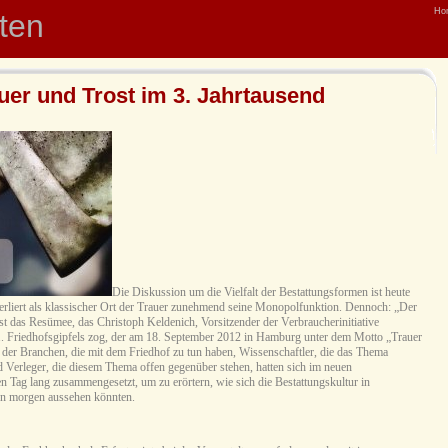
Ho
hten
auer und Trost im 3. Jahrtausend
Die Diskussion um die Vielfalt der Bestattungsformen ist heute
verliert als klassischer Ort der Trauer zunehmend seine Monopolfunktion. Dennoch: „Der
 ist das Resümee, das Christoph Keldenich, Vorsitzender der Verbraucherinitiative
 1. Friedhofsgipfels zog, der am 18. September 2012 in Hamburg unter dem Motto „Trauer
er der Branchen, die mit dem Friedhof zu tun haben, Wissenschaftler, die das Thema
d Verleger, die diesem Thema offen gegenüber stehen, hatten sich im neuen
n Tag lang zusammengesetzt, um zu erörtern, wie sich die Bestattungskultur in
on morgen aussehen könnten.