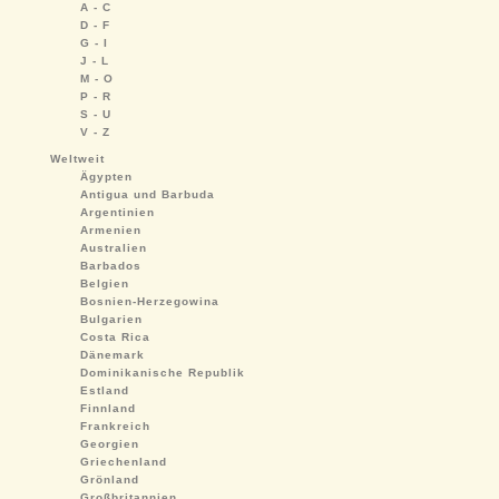
A - C
D - F
G - I
J - L
M - O
P - R
S - U
V - Z
Weltweit
Ägypten
Antigua und Barbuda
Argentinien
Armenien
Australien
Barbados
Belgien
Bosnien-Herzegowina
Bulgarien
Costa Rica
Dänemark
Dominikanische Republik
Estland
Finnland
Frankreich
Georgien
Griechenland
Grönland
Großbritannien