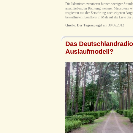
Die Islamisten zerstörten binnen weniger Stun
anschließend in Richtung weiterer Mausoleen we
reagierten mit der Zerstörung nach eigenen An
bewaffneten Konflikts in Mali auf die Liste des 
Quelle:
Der Tagesspiegel
am 30.06.2012
Das Deutschlandradio f
Auslaufmodell?