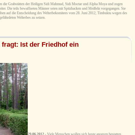
den die Grabstätten der Heiligen Sidi Mahmud, Sidi Moctar und Alpha Moya und zogen
iter. Die teils bewaffneten Männer seien mit Spitzhacken und Meißeln vorgegangen. Sie
gaben auf die Entscheidung des Welterbekomitees vom 28. Juni 2012, Timbuktu wegen des
gefährdeten Welterbes zu setzen.
ragt: Ist der Friedhof ein
29.06.2012
- Viele Menschen wollen sich heute anonym bestatten