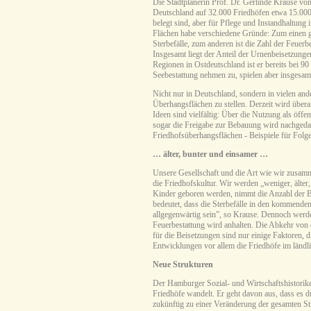
Die Stadtplanerin Prof. Dr. Gerlinde Krause von 
Deutschland auf 32.000 Friedhöfen etwa 15.000 
belegt sind, aber für Pflege und Instandhaltun
Flächen habe verschiedene Gründe: Zum einen ga
Sterbefälle, zum anderen ist die Zahl der Feuer
Insgesamt liegt der Anteil der Urnenbeisetzunge
Regionen in Ostdeutschland ist er bereits bei 9
Seebestattung nehmen zu, spielen aber insgesam
Nicht nur in Deutschland, sondern in vielen an
Überhangsflächen zu stellen. Derzeit wird übera
Ideen sind vielfältig: Über die Nutzung als öffe
sogar die Freigabe zur Bebauung wird nachgedac
Friedhofsüberhangsflächen - Beispiele für Folg
… älter, bunter und einsamer …
Unsere Gesellschaft und die Art wie wir zusamm
die Friedhofskultur. Wir werden „weniger, älter
Kinder geboren werden, nimmt die Anzahl der B
bedeutet, dass die Sterbefälle in den kommende
allgegenwärtig sein”, so Krause. Dennoch werde
Feuerbestattung wird anhalten. Die Abkehr von 
für die Beisetzungen sind nur einige Faktoren, d
Entwicklungen vor allem die Friedhöfe im länd
Neue Strukturen
Der Hamburger Sozial- und Wirtschaftshistoriker
Friedhöfe wandelt. Er geht davon aus, dass es d
zukünftig zu einer Veränderung der gesamten St