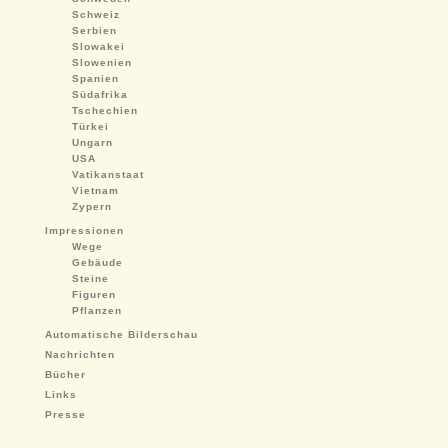
Schweiz
Serbien
Slowakei
Slowenien
Spanien
Südafrika
Tschechien
Türkei
Ungarn
USA
Vatikanstaat
Vietnam
Zypern
Impressionen
Wege
Gebäude
Steine
Figuren
Pflanzen
Automatische Bilderschau
Nachrichten
Bücher
Links
Presse