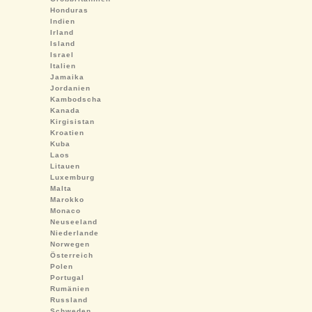
Honduras
Indien
Irland
Island
Israel
Italien
Jamaika
Jordanien
Kambodscha
Kanada
Kirgisistan
Kroatien
Kuba
Laos
Litauen
Luxemburg
Malta
Marokko
Monaco
Neuseeland
Niederlande
Norwegen
Österreich
Polen
Portugal
Rumänien
Russland
Schweden