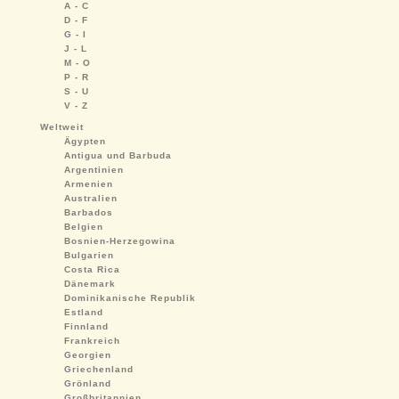
A - C
D - F
G - I
J - L
M - O
P - R
S - U
V - Z
Weltweit
Ägypten
Antigua und Barbuda
Argentinien
Armenien
Australien
Barbados
Belgien
Bosnien-Herzegowina
Bulgarien
Costa Rica
Dänemark
Dominikanische Republik
Estland
Finnland
Frankreich
Georgien
Griechenland
Grönland
Großbritannien