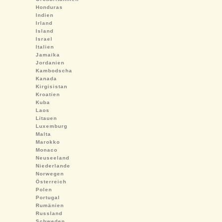
Honduras
Indien
Irland
Island
Israel
Italien
Jamaika
Jordanien
Kambodscha
Kanada
Kirgisistan
Kroatien
Kuba
Laos
Litauen
Luxemburg
Malta
Marokko
Monaco
Neuseeland
Niederlande
Norwegen
Österreich
Polen
Portugal
Rumänien
Russland
Schweden