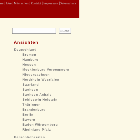
|
|
|
|
|
me
Idee
Mitmachen
Kontakt
Impressum
Datenschutz
Ansichten
Deutschland
Bremen
Hamburg
Hessen
Mecklenburg-Vorpommern
Niedersachsen
Nordrhein-Westfalen
Saarland
Sachsen
Sachsen-Anhalt
Schleswig-Holstein
Thüringen
Brandenburg
Berlin
Bayern
Baden-Württemberg
Rheinland-Pfalz
Persönlichkeiten