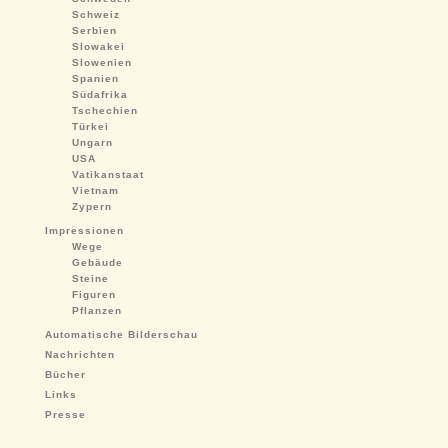
Schweiz
Serbien
Slowakei
Slowenien
Spanien
Südafrika
Tschechien
Türkei
Ungarn
USA
Vatikanstaat
Vietnam
Zypern
Impressionen
Wege
Gebäude
Steine
Figuren
Pflanzen
Automatische Bilderschau
Nachrichten
Bücher
Links
Presse