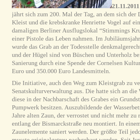
21.11.2011
jährt sich zum 200. Mal der Tag, an dem sich der
Kleist und die krebskranke Henriette Vogel auf e
damaligen Berliner Ausflugslokal “Stimmings Kr
einer Pistole das Leben nahmen. Im Jubiläumsjahr 
wurde das Grab an der Todesstelle denkmalgerech
und der Hügel sind von Büschen und Unterholz bef
Sanierung durch eine Spende der Cornelsen Kultur
Euro und 350.000 Euro Landesmitteln.
Die Initiative, auch den Weg zum Kleistgrab zu ve
Senatskulturverwaltung aus. Die hatte sich an die
diese in der Nachbarschaft des Grabes ein Grund
Pumpwerk besitzen. Auszubildende der Wasserbet
Jahre alten Zaun, der verrostet und nicht mehr zu 
entlang der Bismarckstraße neu montiert. In eine
Zaunelemente saniert werden. Der größte Teil jed
musste originalgetreu nachgebaut werden. Seit Jun