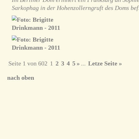
Sarkophag in der Hohenzollerngruft des Doms bef
Seite 1 von 602
1
2
3
4
5
»
...
Letze Seite »
nach oben