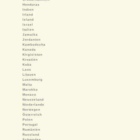
Honduras
Indien
Irland
Island
Israel
Italien
Jamaika
Jordanien
Kambodscha
Kanada
Kirgisistan
Kroatien
Kuba
Laos
Litauen
Luxemburg
Malta
Marokko
Monaco
Neuseeland
Niederlande
Norwegen
Österreich
Polen
Portugal
Rumänien
Russland
Schweden