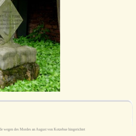
e wegen des Mordes an August von Kotzebue hingerichtet