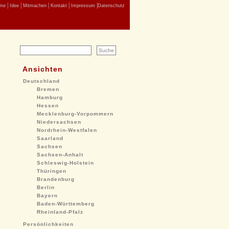
|
|
|
|
|
me
Idee
Mitmachen
Kontakt
Impressum
Datenschutz
Ansichten
Deutschland
Bremen
Hamburg
Hessen
Mecklenburg-Vorpommern
Niedersachsen
Nordrhein-Westfalen
Saarland
Sachsen
Sachsen-Anhalt
Schleswig-Holstein
Thüringen
Brandenburg
Berlin
Bayern
Baden-Württemberg
Rheinland-Pfalz
Persönlichkeiten