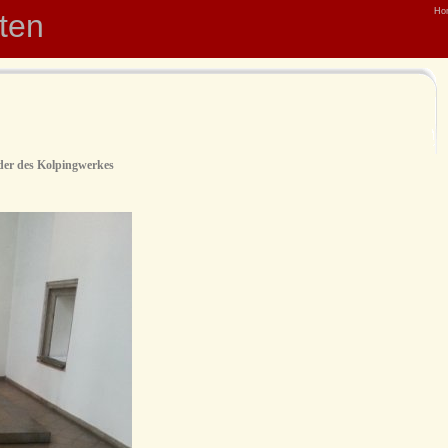
Ho
hten
der des Kolpingwerkes