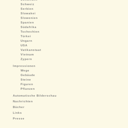
Schweiz
Serbien
Slowakei
Slowenien
Spanien
Südafrika
Tschechien
Türkei
Ungarn
USA
Vatikanstaat
Vietnam
Zypern
Impressionen
Wege
Gebäude
Steine
Figuren
Pflanzen
Automatische Bilderschau
Nachrichten
Bücher
Links
Presse