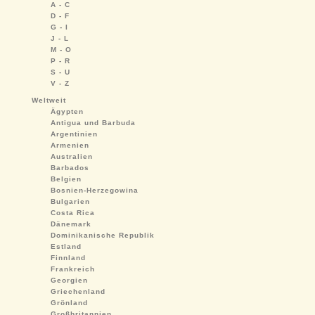
A - C
D - F
G - I
J - L
M - O
P - R
S - U
V - Z
Weltweit
Ägypten
Antigua und Barbuda
Argentinien
Armenien
Australien
Barbados
Belgien
Bosnien-Herzegowina
Bulgarien
Costa Rica
Dänemark
Dominikanische Republik
Estland
Finnland
Frankreich
Georgien
Griechenland
Grönland
Großbritannien