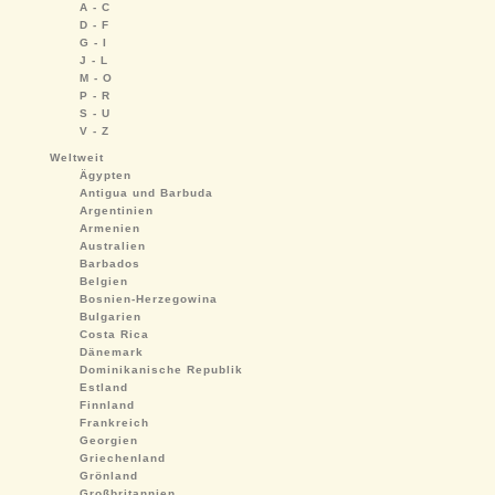
A - C
D - F
G - I
J - L
M - O
P - R
S - U
V - Z
Weltweit
Ägypten
Antigua und Barbuda
Argentinien
Armenien
Australien
Barbados
Belgien
Bosnien-Herzegowina
Bulgarien
Costa Rica
Dänemark
Dominikanische Republik
Estland
Finnland
Frankreich
Georgien
Griechenland
Grönland
Großbritannien