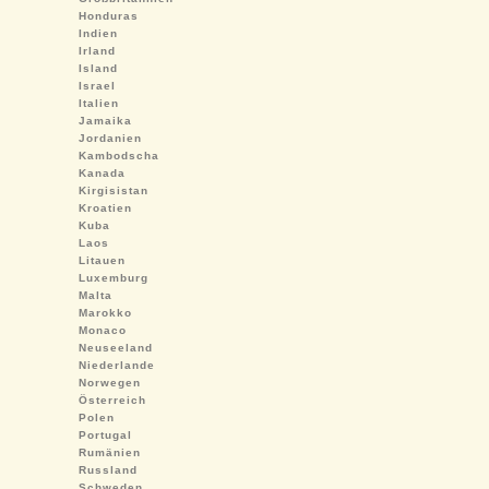
Honduras
Indien
Irland
Island
Israel
Italien
Jamaika
Jordanien
Kambodscha
Kanada
Kirgisistan
Kroatien
Kuba
Laos
Litauen
Luxemburg
Malta
Marokko
Monaco
Neuseeland
Niederlande
Norwegen
Österreich
Polen
Portugal
Rumänien
Russland
Schweden