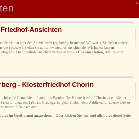
Ho
hten
 Friedhof-Ansichten
indruckt hat oder den Sie vielleicht regelmäßig besuchen? Wir wär’s, Sie ließen andere
s die Fotos, wir stellen sie auf www.friedhof-ansichten.de. Wir haben
keinen
Fotografie. Die Friedhof-Ansichten verstehen wir als
Dokumentation, Album oder
berg - Klosterfriedhof Chorin
gehörende Gemeinde im Landkreis Barnim. Der Klosterfriedhof Chorin ist ein kleiner
r Friedhof dient seit 1281 als Grablege. Er gehört neben dem Waldfriedhof Eberswalde zu
abstätten in Deutschland.
 Fotos im Großformat anzusehen. – Oder klicken Sie hier und alle Fotos dieser Seite