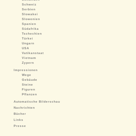
Schweiz
Serbien
Slowakei
Slowenien
Spanien
Südafrika
Tschechien
Türkei
Ungarn
USA
Vatikanstaat
Vietnam
Zypern
Impressionen
Wege
Gebäude
Steine
Figuren
Pflanzen
Automatische Bilderschau
Nachrichten
Bücher
Links
Presse