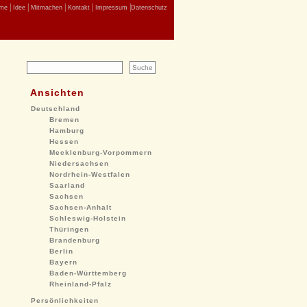
|
|
|
|
|
me
Idee
Mitmachen
Kontakt
Impressum
Datenschutz
Ansichten
Deutschland
Bremen
Hamburg
Hessen
Mecklenburg-Vorpommern
Niedersachsen
Nordrhein-Westfalen
Saarland
Sachsen
Sachsen-Anhalt
Schleswig-Holstein
Thüringen
Brandenburg
Berlin
Bayern
Baden-Württemberg
Rheinland-Pfalz
Persönlichkeiten