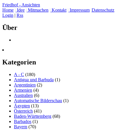
Friedhof - Ansichten
Home
|
Idee
|
Mitmachen
|
Kontakt
|
Impressum
|
Datenschutz
Login
|
Rss
Über
Kategorien
A - C
(180)
Antigua und Barbuda
(1)
Argentinien
(2)
Armenien
(4)
Australien
(6)
Automatische Bilderschau
(1)
Ägypten
(13)
Österreich
(41)
Baden-Württemberg
(68)
Barbados
(1)
Bayern
(70)