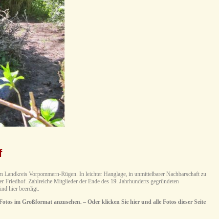
f
 Landkreis Vorpommern-Rügen. In leichter Hanglage, in unmittelbarer Nachbarschaft zu
der Friedhof. Zahlreiche Mitglieder der Ende des 19. Jahrhunderts gegründeten
nd hier beerdigt.
 Fotos im Großformat anzusehen. – Oder klicken Sie hier und alle Fotos dieser Seite