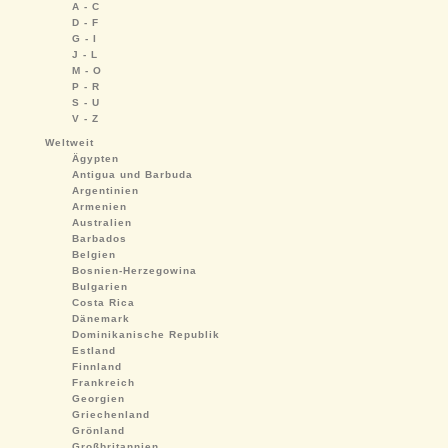
A - C
D - F
G - I
J - L
M - O
P - R
S - U
V - Z
Weltweit
Ägypten
Antigua und Barbuda
Argentinien
Armenien
Australien
Barbados
Belgien
Bosnien-Herzegowina
Bulgarien
Costa Rica
Dänemark
Dominikanische Republik
Estland
Finnland
Frankreich
Georgien
Griechenland
Grönland
Großbritannien