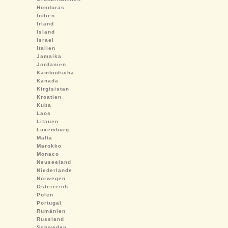
Honduras
Indien
Irland
Island
Israel
Italien
Jamaika
Jordanien
Kambodscha
Kanada
Kirgisistan
Kroatien
Kuba
Laos
Litauen
Luxemburg
Malta
Marokko
Monaco
Neuseeland
Niederlande
Norwegen
Österreich
Polen
Portugal
Rumänien
Russland
Schweden