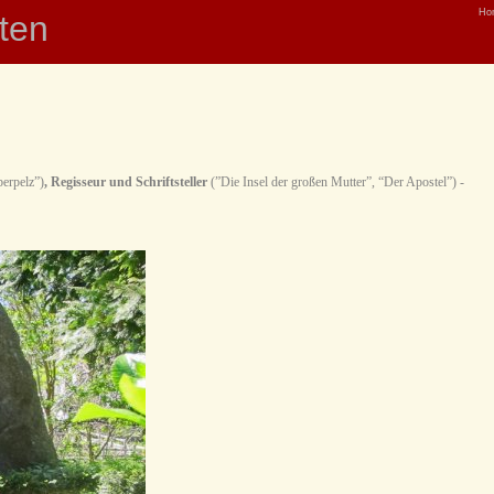
Ho
hten
erpelz”)
, Regisseur und Schriftsteller
(”Die Insel der großen Mutter”, “Der Apostel”) -