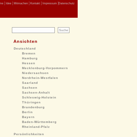
|
|
|
|
|
me
Idee
Mitmachen
Kontakt
Impressum
Datenschutz
Ansichten
Deutschland
Bremen
Hamburg
Hessen
Mecklenburg-Vorpommern
Niedersachsen
Nordrhein-Westfalen
Saarland
Sachsen
Sachsen-Anhalt
Schleswig-Holstein
Thüringen
Brandenburg
Berlin
Bayern
Baden-Württemberg
Rheinland-Pfalz
Persönlichkeiten