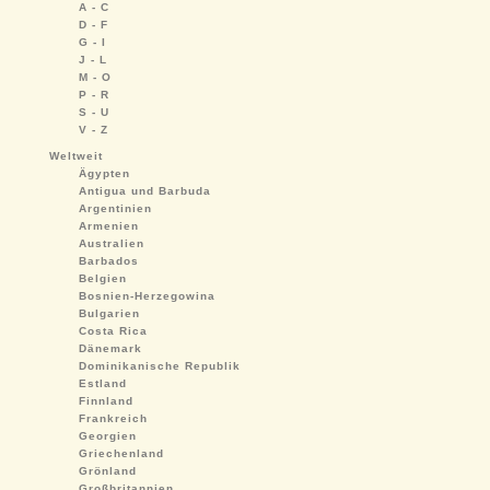
A - C
D - F
G - I
J - L
M - O
P - R
S - U
V - Z
Weltweit
Ägypten
Antigua und Barbuda
Argentinien
Armenien
Australien
Barbados
Belgien
Bosnien-Herzegowina
Bulgarien
Costa Rica
Dänemark
Dominikanische Republik
Estland
Finnland
Frankreich
Georgien
Griechenland
Grönland
Großbritannien