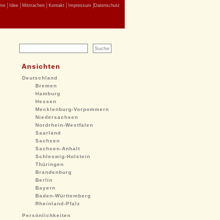
|
|
|
|
|
me
Idee
Mitmachen
Kontakt
Impressum
Datenschutz
Ansichten
Deutschland
Bremen
Hamburg
Hessen
Mecklenburg-Vorpommern
Niedersachsen
Nordrhein-Westfalen
Saarland
Sachsen
Sachsen-Anhalt
Schleswig-Holstein
Thüringen
Brandenburg
Berlin
Bayern
Baden-Württemberg
Rheinland-Pfalz
Persönlichkeiten