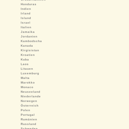
Honduras
Indien
Irland
Island
Israel
Italien
Jamaika
Jordanien
Kambodscha
Kanada
Kirgisistan
Kroatien
Kuba
Laos
Litauen
Luxemburg
Malta
Marokko
Monaco
Neuseeland
Niederlande
Norwegen
Österreich
Polen
Portugal
Rumänien
Russland
Schweden