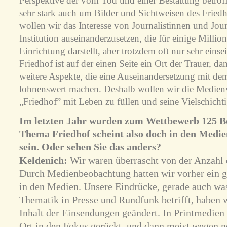
Perspektive der vom Tod und einer Bestattung betro
sehr stark auch um Bilder und Sichtweisen des Fried
wollen wir das Interesse von Journalistinnen und Jour
Institution auseinanderzusetzen, die für einige Millio
Einrichtung darstellt, aber trotzdem oft nur sehr ei
Friedhof ist auf der einen Seite ein Ort der Trauer, da
weitere Aspekte, die eine Auseinandersetzung mit de
lohnenswert machen. Deshalb wollen wir die Medienv
„Friedhof” mit Leben zu füllen und seine Vielschichti
Im letzten Jahr wurden zum Wettbewerb 125 Bei
Thema Friedhof scheint also doch in den Medie
sein. Oder sehen Sie das anders?
Keldenich:
Wir waren überrascht von der Anzahl d
Durch Medienbeobachtung hatten wir vorher ein g
in den Medien. Unsere Eindrücke, gerade auch was
Thematik in Presse und Rundfunk betrifft, haben 
Inhalt der Einsendungen geändert. In Printmedien 
Ort in den Fokus gerückt, und dann meist wegen n