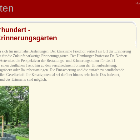
Ho
hten
rhundert -
Erinnerungsgärten
ch für naturnahe Bestattungen. Der klassische Friedhof verliert als Ort der Erinnerung
rt für die Zukunft parkartige Erinnerungsgärten. Der Hamburger Professor Dr. Norbert
 Aeternitas die Perspektiven der Bestattungs- und Erinnerungskultur für das 21.
t einen deutlichen Trend hin zu den verschiedenen Formen der Urnenbestattung,
ngräbern oder Baumbestattungen. Die Einäscherung und die einfach zu handhabende
en Gesellschaft. Ihr Kreativpotential sei darüber hinaus sehr hoch: Das bedeutet,
und des Erinnerns sind möglich.