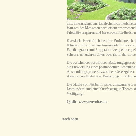
in Erinnerungsgärten. Landschaftlich modelliert
Wunsch der Menschen nach einem ansprechenden
Friedhöfe reagieren und bieten den Friedhofsnut
Klassische Friedhöfe haben ihre Probleme mit 
Ritualen führe zu einem Auseinanderdriften von 
Familiengräber und Sarggräber weniger nachgefr
zuhause, an anderen Orten oder gar in der virtuel
Die bestehenden restriktiven Bestattungsgesetze
die Entwicklung einer postmodernen Bestattungs-
Aushandlungsprozesse zwischen Gesetzgebern, 
Akteuren im Umfeld der Bestattungs- und Erinne
Die Studie von Norbert Fischer „Inszenierte Ge
Jahrhundert” und eine Kurzfassung in Thesen st
Verfügung.
Quelle:
www.aeternitas.de
nach oben