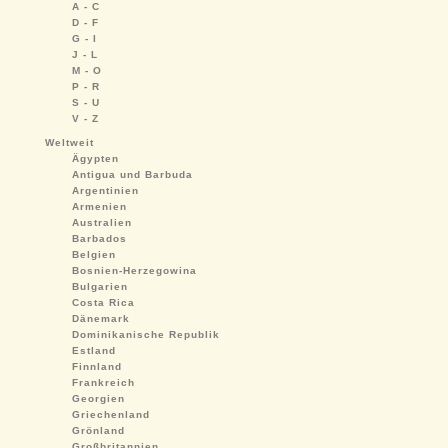
A - C
D - F
G - I
J - L
M - O
P - R
S - U
V - Z
Weltweit
Ägypten
Antigua und Barbuda
Argentinien
Armenien
Australien
Barbados
Belgien
Bosnien-Herzegowina
Bulgarien
Costa Rica
Dänemark
Dominikanische Republik
Estland
Finnland
Frankreich
Georgien
Griechenland
Grönland
Großbritannien