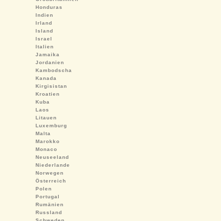
Honduras
Indien
Irland
Island
Israel
Italien
Jamaika
Jordanien
Kambodscha
Kanada
Kirgisistan
Kroatien
Kuba
Laos
Litauen
Luxemburg
Malta
Marokko
Monaco
Neuseeland
Niederlande
Norwegen
Österreich
Polen
Portugal
Rumänien
Russland
Schweden