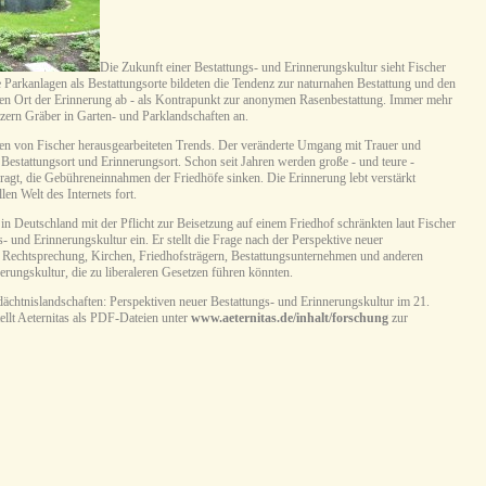
Die Zukunft einer Bestattungs- und Erinnerungskultur sieht Fischer
e Parkanlagen als Bestattungsorte bildeten die Tendenz zur naturnahen Bestattung und den
 Ort der Erinnerung ab - als Kontrapunkt zur anonymen Rasenbestattung. Immer mehr
zern Gräber in Garten- und Parklandschaften an.
den von Fischer herausgearbeiteten Trends. Der veränderte Umgang mit Trauer und
Bestattungsort und Erinnerungsort. Schon seit Jahren werden große - und teure -
agt, die Gebühreneinnahmen der Friedhöfe sinken. Die Erinnerung lebt verstärkt
len Welt des Internets fort.
 in Deutschland mit der Pflicht zur Beisetzung auf einem Friedhof schränkten laut Fischer
 und Erinnerungskultur ein. Er stellt die Frage nach der Perspektive neuer
Rechtsprechung, Kirchen, Friedhofsträgern, Bestattungsunternehmen und anderen
rungskultur, die zu liberaleren Gesetzen führen könnten.
dächtnislandschaften: Perspektiven neuer Bestattungs- und Erinnerungskultur im 21.
ellt Aeternitas als PDF-Dateien unter
www.aeternitas.de/inhalt/forschung
zur