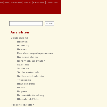
|
|
|
|
|
me
Idee
Mitmachen
Kontakt
Impressum
Datenschutz
Ansichten
Deutschland
Bremen
Hamburg
Hessen
Mecklenburg-Vorpommern
Niedersachsen
Nordrhein-Westfalen
Saarland
Sachsen
Sachsen-Anhalt
Schleswig-Holstein
Thüringen
Brandenburg
Berlin
Bayern
Baden-Württemberg
Rheinland-Pfalz
Persönlichkeiten