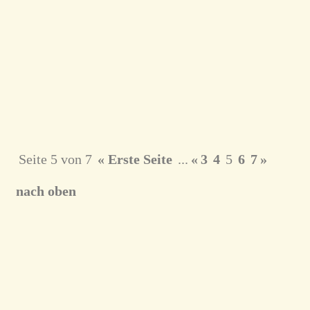
Seite 5 von 7
« Erste Seite
...
«
3
4
5
6
7
»
nach oben