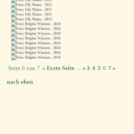
Seite 6 von 7
« Erste Seite
...
«
3
4
5
6
7
»
nach oben