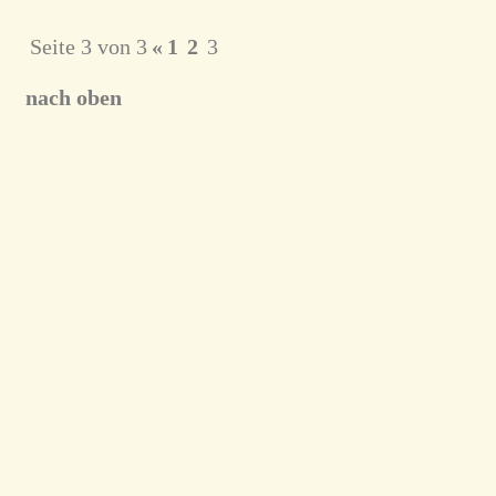
Seite 3 von 3
«
1
2
3
nach oben