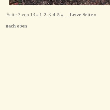
Seite 3 von 13
«
1
2
3
4
5
»
...
Letze Seite »
nach oben