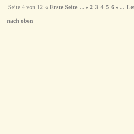
Seite 4 von 12
« Erste Seite
...
«
2
3
4
5
6
»
...
Let
nach oben