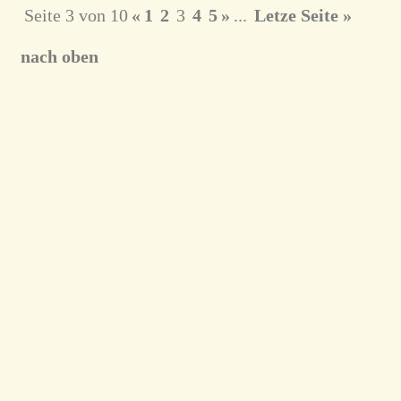
Seite 3 von 10
«
1
2
3
4
5
»
...
Letze Seite »
nach oben