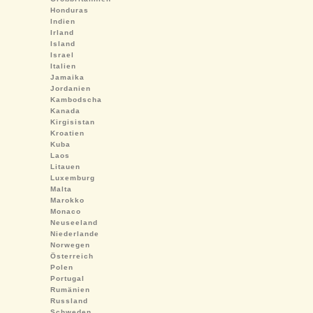
Honduras
Indien
Irland
Island
Israel
Italien
Jamaika
Jordanien
Kambodscha
Kanada
Kirgisistan
Kroatien
Kuba
Laos
Litauen
Luxemburg
Malta
Marokko
Monaco
Neuseeland
Niederlande
Norwegen
Österreich
Polen
Portugal
Rumänien
Russland
Schweden