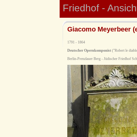
Friedhof - Ansic
Giacomo Meyerbeer (e
1791 - 1864
Deutscher Opernkomponist
(”Robert le diable
Berlin-Prenzlauer Berg - Jüdischer Friedhof Sc