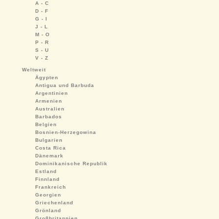
A - C
D - F
G - I
J - L
M - O
P - R
S - U
V - Z
Weltweit
Ägypten
Antigua und Barbuda
Argentinien
Armenien
Australien
Barbados
Belgien
Bosnien-Herzegowina
Bulgarien
Costa Rica
Dänemark
Dominikanische Republik
Estland
Finnland
Frankreich
Georgien
Griechenland
Grönland
Großbritannien