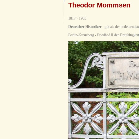
Theodor Mommsen
1817 - 1903
Deutscher Historiker
- gilt als der bedeutends
Berlin-Kreuzberg - Friedhof II der Dreifaltigke