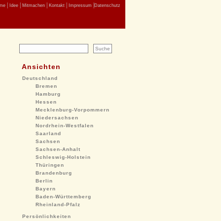
|
|
|
|
|
me
Idee
Mitmachen
Kontakt
Impressum
Datenschutz
Ansichten
Deutschland
Bremen
Hamburg
Hessen
Mecklenburg-Vorpommern
Niedersachsen
Nordrhein-Westfalen
Saarland
Sachsen
Sachsen-Anhalt
Schleswig-Holstein
Thüringen
Brandenburg
Berlin
Bayern
Baden-Württemberg
Rheinland-Pfalz
Persönlichkeiten