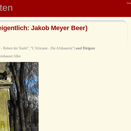
Ho
hten
igentlich: Jakob Meyer Beer)
 - Robert der Teufel”, “L’Africaine - Die Afrikanerin”)
und Dirigent
hönhauser Allee