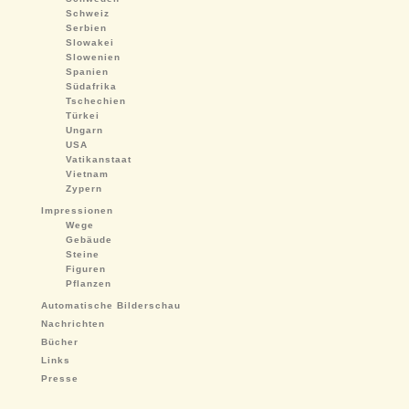
Schweiz
Serbien
Slowakei
Slowenien
Spanien
Südafrika
Tschechien
Türkei
Ungarn
USA
Vatikanstaat
Vietnam
Zypern
Impressionen
Wege
Gebäude
Steine
Figuren
Pflanzen
Automatische Bilderschau
Nachrichten
Bücher
Links
Presse