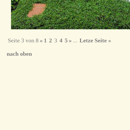
Seite 3 von 8
«
1
2
3
4
5
»
...
Letze Seite »
nach oben