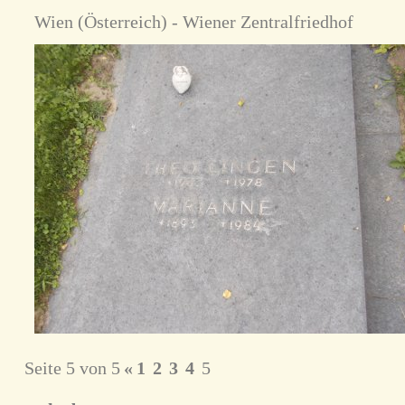
Wien (Österreich) - Wiener Zentralfriedhof
Seite 5 von 5
«
1
2
3
4
5