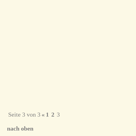
Seite 3 von 3
«
1
2
3
nach oben