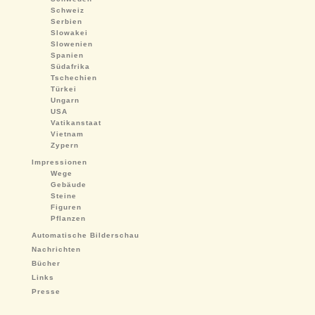
Schweiz
Serbien
Slowakei
Slowenien
Spanien
Südafrika
Tschechien
Türkei
Ungarn
USA
Vatikanstaat
Vietnam
Zypern
Impressionen
Wege
Gebäude
Steine
Figuren
Pflanzen
Automatische Bilderschau
Nachrichten
Bücher
Links
Presse