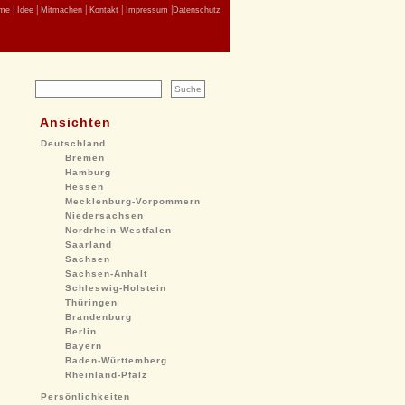
|
|
|
|
|
me
Idee
Mitmachen
Kontakt
Impressum
Datenschutz
Ansichten
Deutschland
Bremen
Hamburg
Hessen
Mecklenburg-Vorpommern
Niedersachsen
Nordrhein-Westfalen
Saarland
Sachsen
Sachsen-Anhalt
Schleswig-Holstein
Thüringen
Brandenburg
Berlin
Bayern
Baden-Württemberg
Rheinland-Pfalz
Persönlichkeiten