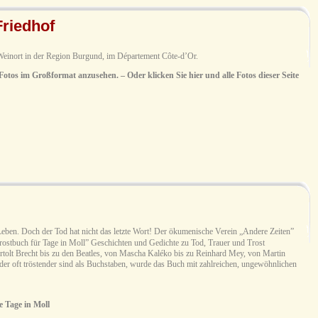
Friedhof
 Weinort in der Region Burgund, im Département Côte-d’Or.
 Fotos im Großformat anzusehen. – Oder klicken Sie hier und alle Fotos dieser Seite
ben. Doch der Tod hat nicht das letzte Wort! Der ökumenische Verein „Andere Zeiten”
ostbuch für Tage in Moll” Geschichten und Gedichte zu Tod, Trauer und Trost
rtolt Brecht bis zu den Beatles, von Mascha Kaléko bis zu Reinhard Mey, von Martin
er oft tröstender sind als Buchstaben, wurde das Buch mit zahlreichen, ungewöhnlichen
 Tage in Moll