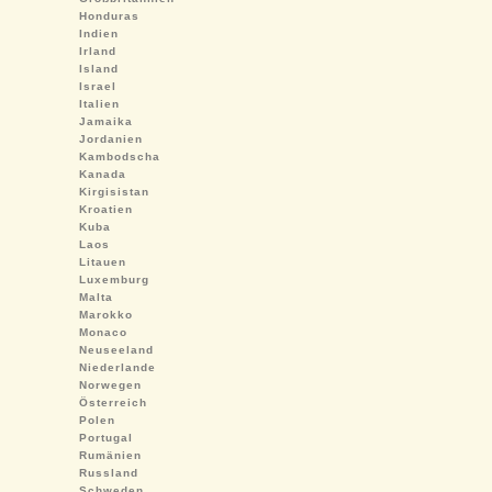
Honduras
Indien
Irland
Island
Israel
Italien
Jamaika
Jordanien
Kambodscha
Kanada
Kirgisistan
Kroatien
Kuba
Laos
Litauen
Luxemburg
Malta
Marokko
Monaco
Neuseeland
Niederlande
Norwegen
Österreich
Polen
Portugal
Rumänien
Russland
Schweden