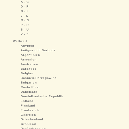
A - C
D - F
G - I
J - L
M - O
P - R
S - U
V - Z
Weltweit
Ägypten
Antigua und Barbuda
Argentinien
Armenien
Australien
Barbados
Belgien
Bosnien-Herzegowina
Bulgarien
Costa Rica
Dänemark
Dominikanische Republik
Estland
Finnland
Frankreich
Georgien
Griechenland
Grönland
Großbritannien