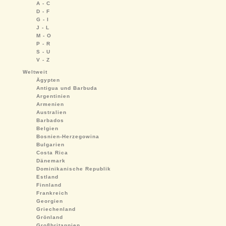
A - C
D - F
G - I
J - L
M - O
P - R
S - U
V - Z
Weltweit
Ägypten
Antigua und Barbuda
Argentinien
Armenien
Australien
Barbados
Belgien
Bosnien-Herzegowina
Bulgarien
Costa Rica
Dänemark
Dominikanische Republik
Estland
Finnland
Frankreich
Georgien
Griechenland
Grönland
Großbritannien