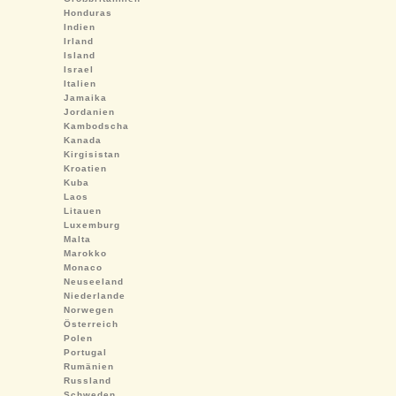
Honduras
Indien
Irland
Island
Israel
Italien
Jamaika
Jordanien
Kambodscha
Kanada
Kirgisistan
Kroatien
Kuba
Laos
Litauen
Luxemburg
Malta
Marokko
Monaco
Neuseeland
Niederlande
Norwegen
Österreich
Polen
Portugal
Rumänien
Russland
Schweden