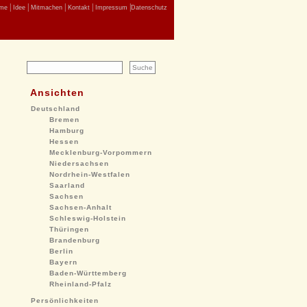
|
|
|
|
|
me
Idee
Mitmachen
Kontakt
Impressum
Datenschutz
Ansichten
Deutschland
Bremen
Hamburg
Hessen
Mecklenburg-Vorpommern
Niedersachsen
Nordrhein-Westfalen
Saarland
Sachsen
Sachsen-Anhalt
Schleswig-Holstein
Thüringen
Brandenburg
Berlin
Bayern
Baden-Württemberg
Rheinland-Pfalz
Persönlichkeiten