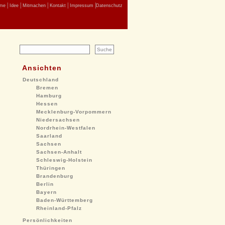
|
|
|
|
|
me
Idee
Mitmachen
Kontakt
Impressum
Datenschutz
Ansichten
Deutschland
Bremen
Hamburg
Hessen
Mecklenburg-Vorpommern
Niedersachsen
Nordrhein-Westfalen
Saarland
Sachsen
Sachsen-Anhalt
Schleswig-Holstein
Thüringen
Brandenburg
Berlin
Bayern
Baden-Württemberg
Rheinland-Pfalz
Persönlichkeiten