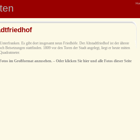
Ho
hten
dtfriedhof
nterfranken. Es gibt dort insgesamt neun Friedhöfe. Der Altstadtfriedhof ist der älteste
h Beisetzungen stattfinden. 1809 vor den Toren der Stadt angelegt, liegt er heute mitten
 Quadratmeter.
 Fotos im Großformat anzusehen. – Oder klicken Sie hier und alle Fotos dieser Seite