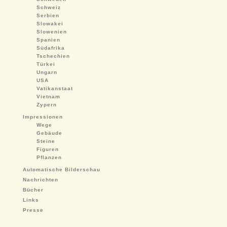
Schweiz
Serbien
Slowakei
Slowenien
Spanien
Südafrika
Tschechien
Türkei
Ungarn
USA
Vatikanstaat
Vietnam
Zypern
Impressionen
Wege
Gebäude
Steine
Figuren
Pflanzen
Automatische Bilderschau
Nachrichten
Bücher
Links
Presse