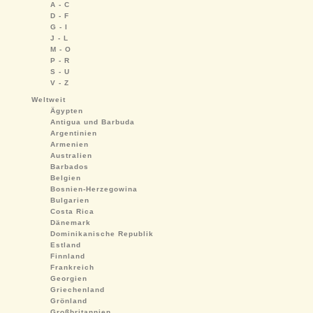
A - C
D - F
G - I
J - L
M - O
P - R
S - U
V - Z
Weltweit
Ägypten
Antigua und Barbuda
Argentinien
Armenien
Australien
Barbados
Belgien
Bosnien-Herzegowina
Bulgarien
Costa Rica
Dänemark
Dominikanische Republik
Estland
Finnland
Frankreich
Georgien
Griechenland
Grönland
Großbritannien