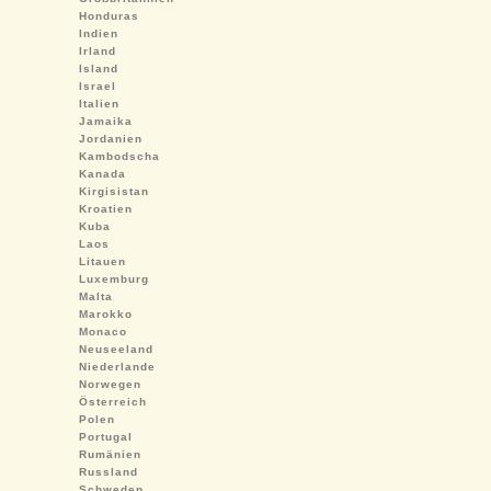
Honduras
Indien
Irland
Island
Israel
Italien
Jamaika
Jordanien
Kambodscha
Kanada
Kirgisistan
Kroatien
Kuba
Laos
Litauen
Luxemburg
Malta
Marokko
Monaco
Neuseeland
Niederlande
Norwegen
Österreich
Polen
Portugal
Rumänien
Russland
Schweden