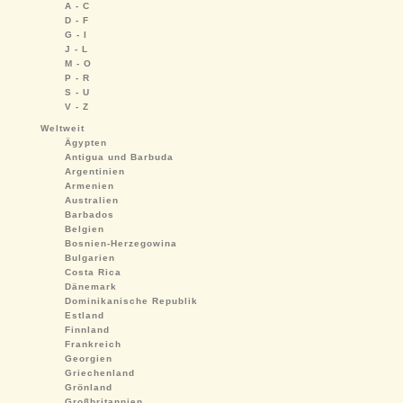
A - C
D - F
G - I
J - L
M - O
P - R
S - U
V - Z
Weltweit
Ägypten
Antigua und Barbuda
Argentinien
Armenien
Australien
Barbados
Belgien
Bosnien-Herzegowina
Bulgarien
Costa Rica
Dänemark
Dominikanische Republik
Estland
Finnland
Frankreich
Georgien
Griechenland
Grönland
Großbritannien