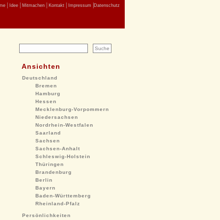
|
|
|
|
|
me
Idee
Mitmachen
Kontakt
Impressum
Datenschutz
Ansichten
Deutschland
Bremen
Hamburg
Hessen
Mecklenburg-Vorpommern
Niedersachsen
Nordrhein-Westfalen
Saarland
Sachsen
Sachsen-Anhalt
Schleswig-Holstein
Thüringen
Brandenburg
Berlin
Bayern
Baden-Württemberg
Rheinland-Pfalz
Persönlichkeiten