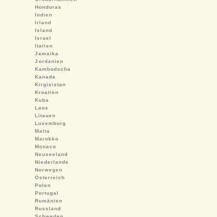
Honduras
Indien
Irland
Island
Israel
Italien
Jamaika
Jordanien
Kambodscha
Kanada
Kirgisistan
Kroatien
Kuba
Laos
Litauen
Luxemburg
Malta
Marokko
Monaco
Neuseeland
Niederlande
Norwegen
Österreich
Polen
Portugal
Rumänien
Russland
Schweden