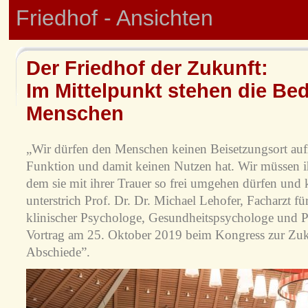
Friedhof - Ansichten
Der Friedhof der Zukunft:
Im Mittelpunkt stehen die Bed
Menschen
„Wir dürfen den Menschen keinen Beisetzungsort aufz
Funktion und damit keinen Nutzen hat. Wir müssen i
dem sie mit ihrer Trauer so frei umgehen dürfen und 
unterstrich Prof. Dr. Dr. Michael Lehofer, Facharzt f
klinischer Psychologe, Gesundheitspsychologe und P
Vortrag am 25. Oktober 2019 beim Kongress zur Zuk
Abschiede”.