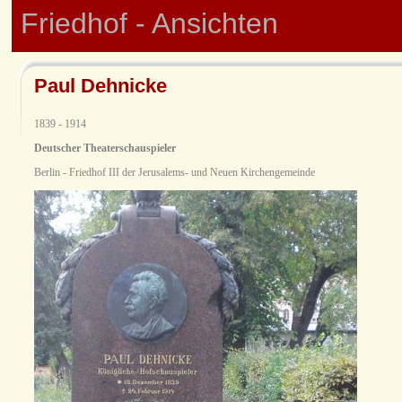
Friedhof - Ansichten
Paul Dehnicke
1839 - 1914
Deutscher Theaterschauspieler
Berlin - Friedhof III der Jerusalems- und Neuen Kirchengemeinde