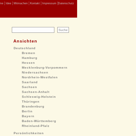
|
|
|
|
|
me
Idee
Mitmachen
Kontakt
Impressum
Datenschutz
Ansichten
Deutschland
Bremen
Hamburg
Hessen
Mecklenburg-Vorpommern
Niedersachsen
Nordrhein-Westfalen
Saarland
Sachsen
Sachsen-Anhalt
Schleswig-Holstein
Thüringen
Brandenburg
Berlin
Bayern
Baden-Württemberg
Rheinland-Pfalz
Persönlichkeiten