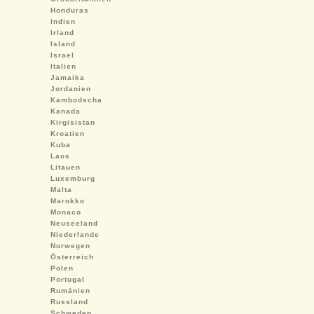
Honduras
Indien
Irland
Island
Israel
Italien
Jamaika
Jordanien
Kambodscha
Kanada
Kirgisistan
Kroatien
Kuba
Laos
Litauen
Luxemburg
Malta
Marokko
Monaco
Neuseeland
Niederlande
Norwegen
Österreich
Polen
Portugal
Rumänien
Russland
Schweden