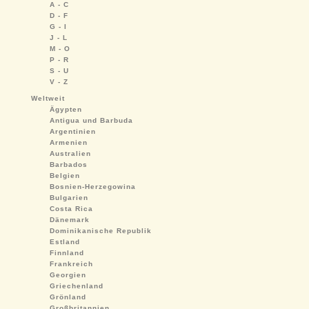
A - C
D - F
G - I
J - L
M - O
P - R
S - U
V - Z
Weltweit
Ägypten
Antigua und Barbuda
Argentinien
Armenien
Australien
Barbados
Belgien
Bosnien-Herzegowina
Bulgarien
Costa Rica
Dänemark
Dominikanische Republik
Estland
Finnland
Frankreich
Georgien
Griechenland
Grönland
Großbritannien