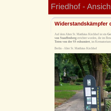
Friedhof - Ansic
Widerstandskämpfer de
Auf dem Alten St. Matthäus Kirchhof ist ein
Ge
von Stauffenberg
errichtet worden, die im Be
Toten von der SS exhumiert
, im Krematorium 
Berlin - Alter St. Matthäus Kirchhof