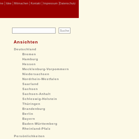
|
|
|
|
|
me
Idee
Mitmachen
Kontakt
Impressum
Datenschutz
Ansichten
Deutschland
Bremen
Hamburg
Hessen
Mecklenburg-Vorpommern
Niedersachsen
Nordrhein-Westfalen
Saarland
Sachsen
Sachsen-Anhalt
Schleswig-Holstein
Thüringen
Brandenburg
Berlin
Bayern
Baden-Württemberg
Rheinland-Pfalz
Persönlichkeiten