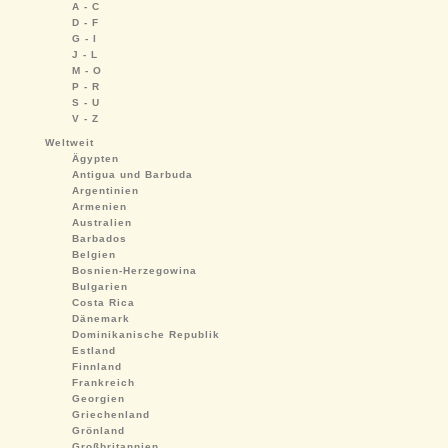
A - C
D - F
G - I
J - L
M - O
P - R
S - U
V - Z
Weltweit
Ägypten
Antigua und Barbuda
Argentinien
Armenien
Australien
Barbados
Belgien
Bosnien-Herzegowina
Bulgarien
Costa Rica
Dänemark
Dominikanische Republik
Estland
Finnland
Frankreich
Georgien
Griechenland
Grönland
Großbritannien