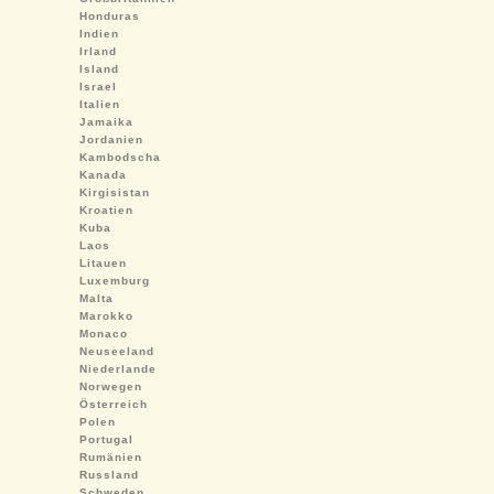
Honduras
Indien
Irland
Island
Israel
Italien
Jamaika
Jordanien
Kambodscha
Kanada
Kirgisistan
Kroatien
Kuba
Laos
Litauen
Luxemburg
Malta
Marokko
Monaco
Neuseeland
Niederlande
Norwegen
Österreich
Polen
Portugal
Rumänien
Russland
Schweden