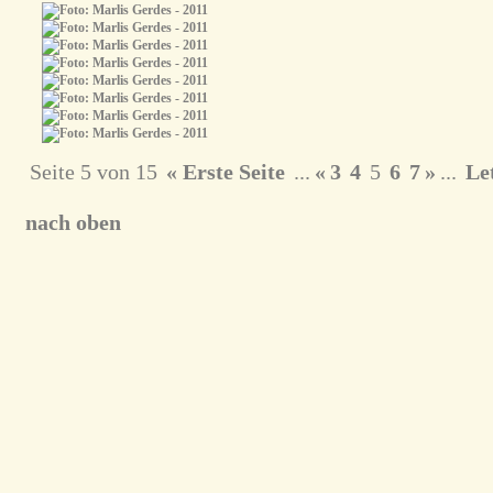
Seite 5 von 15
« Erste Seite
...
«
3
4
5
6
7
»
...
Let
nach oben